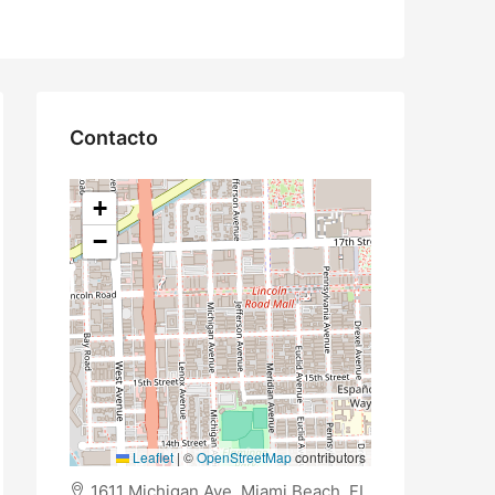
Contacto
+
−
Leaflet
|
©
OpenStreetMap
contributors
1611 Michigan Ave, Miami Beach, FL