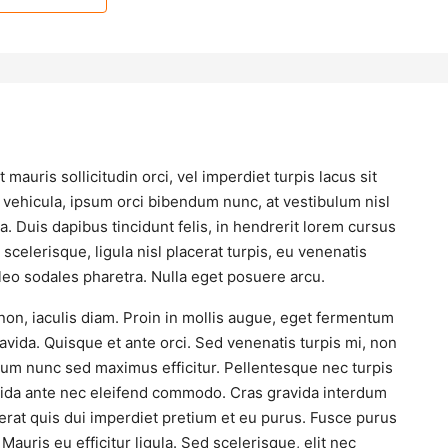
 mauris sollicitudin orci, vel imperdiet turpis lacus sit
 vehicula, ipsum orci bibendum nunc, at vestibulum nisl
. Duis dapibus tincidunt felis, in hendrerit lorem cursus
celerisque, ligula nisl placerat turpis, eu venenatis
 leo sodales pharetra. Nulla eget posuere arcu.
on, iaculis diam. Proin in mollis augue, eget fermentum
ida. Quisque et ante orci. Sed venenatis turpis mi, non
tum nunc sed maximus efficitur. Pellentesque nec turpis
ravida ante nec eleifend commodo. Cras gravida interdum
n erat quis dui imperdiet pretium et eu purus. Fusce purus
 Mauris eu efficitur ligula. Sed scelerisque, elit nec