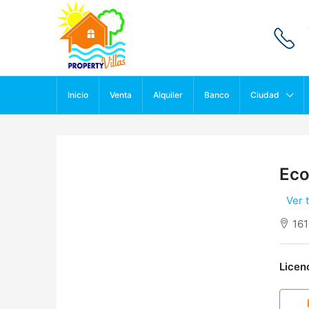
Inicio
Venta
Alquiler
Banco
Ciudad
Eco
Ver 
161
Licenc