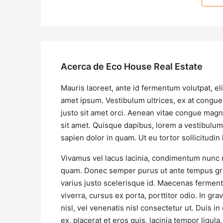
Acerca de Eco House Real Estate
Mauris laoreet, ante id fermentum volutpat, elit
amet ipsum. Vestibulum ultrices, ex at congue
justo sit amet orci. Aenean vitae congue magna
sit amet. Quisque dapibus, lorem a vestibulum s
sapien dolor in quam. Ut eu tortor sollicitudin
Vivamus vel lacus lacinia, condimentum nunc n
quam. Donec semper purus ut ante tempus grav
varius justo scelerisque id. Maecenas fermen
viverra, cursus ex porta, porttitor odio. In g
nisl, vel venenatis nisl consectetur ut. Duis i
ex, placerat et eros quis, lacinia tempor ligula.