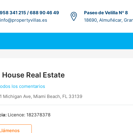
958 341 215 / 688 90 46 49
Paseo de Velilla Nº 8
info@propertyvillas.es
18690, Almuñécar, Gra
 House Real Estate
todos los comentarios
1 Michigan Ave, Miami Beach, FL 33139
ia:
Licence: 182378378
Llámenos