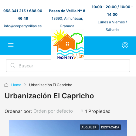
10:00 - 20:00 / 10:00 -
958 341 215 / 688 90
Paseo de Velilla Nº 8
14:00
46 49
18690, Almuñécar,
Lunes a Viernes /
info@propertyvillas.es
Granada
Sábado
Home
Urbanización El Capricho
Urbanización El Capricho
Orden por defecto
Ordenar por:
1 Propiedad
ALQUILER
DESTACADA