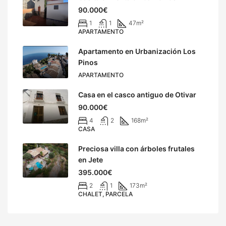
90.000€
1
1
47
m²
APARTAMENTO
Apartamento en Urbanización Los
Pinos
APARTAMENTO
Casa en el casco antiguo de Otivar
90.000€
4
2
168
m²
CASA
Preciosa villa con árboles frutales
en Jete
395.000€
2
1
173
m²
CHALET, PARCELA