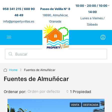
10:00 - 20:00 / 10:00 -
958 341 215 / 688 90
Paseo de Velilla Nº 8
14:00
46 49
18690, Almuñécar,
Lunes a Viernes /
info@propertyvillas.es
Granada
Sábado
Home
Fuentes de Almuñécar
Fuentes de Almuñécar
Orden por defecto
Ordenar por:
1 Propiedad
VENTA
DESTACADA