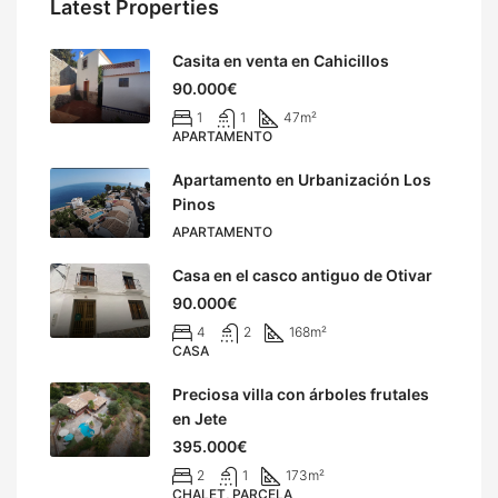
Latest Properties
Casita en venta en Cahicillos
90.000€
1
1
47
m²
APARTAMENTO
Apartamento en Urbanización Los
Pinos
APARTAMENTO
Casa en el casco antiguo de Otivar
90.000€
4
2
168
m²
CASA
Preciosa villa con árboles frutales
en Jete
395.000€
2
1
173
m²
CHALET, PARCELA