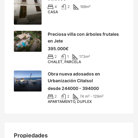
4
2
168
m²
CASA
Preciosa villa con árboles frutales
en Jete
395.000€
2
1
173
m²
CHALET, PARCELA
Obra nueva adosados en
Urbanización Citalsol
desde 244000 - 394000
2
2
74 m² - 129
m²
APARTAMENTO, DUPLEX
Propiedades