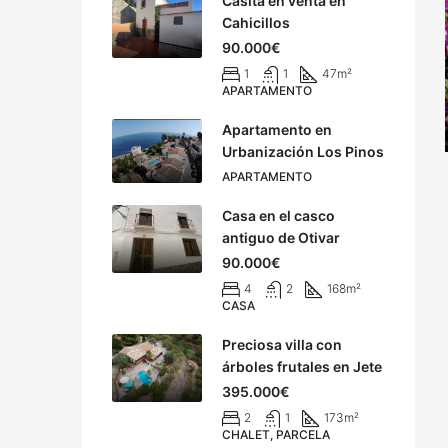
Casita en venta en
Cahicillos
90.000€
1
1
47
m²
APARTAMENTO
Apartamento en
Urbanización Los Pinos
APARTAMENTO
Casa en el casco
antiguo de Otivar
90.000€
4
2
168
m²
CASA
Preciosa villa con
árboles frutales en Jete
395.000€
2
1
173
m²
CHALET, PARCELA