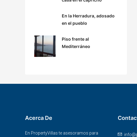
En la Herradura, adosado
en el pueblo
Piso frente al
Mediterráneo
Acerca De
Contac
En PropertyVillas te asesoramos para
info@p