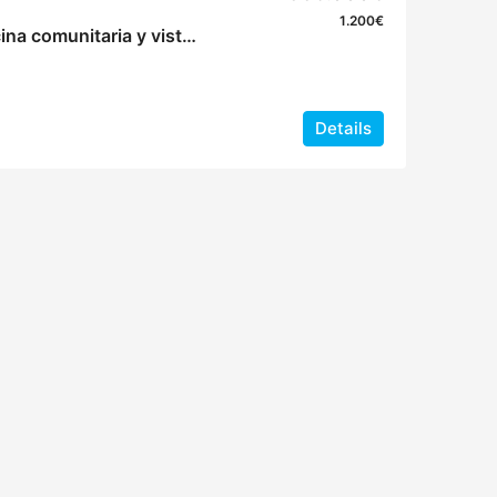
1.200€
Casa adosada con piscina comunitaria y vistas al mar cerca del Puerto Marina del Este
Details