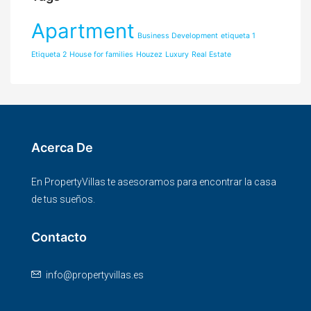
Apartment
Business Development
etiqueta 1
Etiqueta 2
House for families
Houzez
Luxury
Real Estate
Acerca De
En PropertyVillas te asesoramos para encontrar la casa
de tus sueños.
Contacto
info@propertyvillas.es