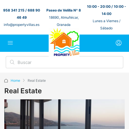
10:00 - 20:00 / 10:00 -
958 341 215 / 688 90
Paseo de Velilla Nº 8
14:00
46 49
18690, Almuñécar,
Lunes a Viernes /
info@propertyvillas.es
Granada
Sábado
Home
Real Estate
Real Estate