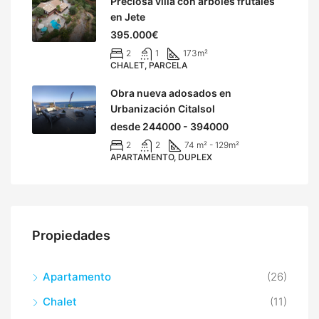
Preciosa villa con árboles frutales
en Jete
395.000€
2
1
173
m²
CHALET, PARCELA
Obra nueva adosados en
Urbanización Citalsol
desde 244000 - 394000
2
2
74 m² - 129
m²
APARTAMENTO, DUPLEX
Propiedades
Apartamento
(26)
Chalet
(11)