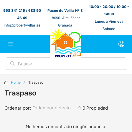
10:00 - 20:00 / 10:00 -
958 341 215 / 688 90
Paseo de Velilla Nº 8
14:00
46 49
18690, Almuñécar,
Lunes a Viernes /
info@propertyvillas.es
Granada
Sábado
Home
Traspaso
Traspaso
Orden por defecto
Ordenar por:
0 Propiedad
No hemos encontrado ningún anuncio.