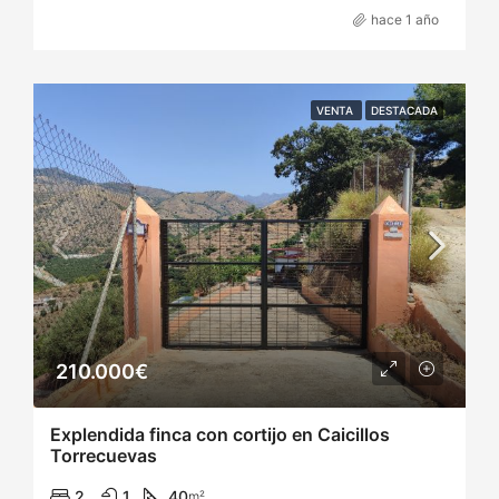
hace 1 año
VENTA
DESTACADA
210.000€
Explendida finca con cortijo en Caicillos
Torrecuevas
2
1
40
m²