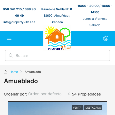
10:00 - 20:00 / 10:00 -
958 341 215 / 688 90
Paseo de Velilla Nº 8
14:00
46 49
18690, Almuñécar,
Lunes a Viernes /
info@propertyvillas.es
Granada
Sábado
Home
Amueblado
Amueblado
Orden por defecto
Ordenar por:
54 Propiedades
VENTA
DESTACADA