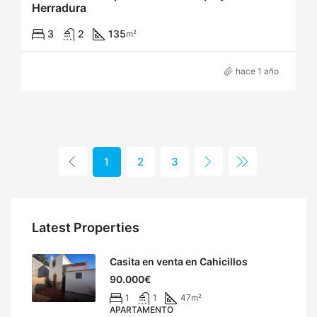
Herradura
3
2
135
m²
hace 1 año
1
2
3
Latest Properties
Casita en venta en Cahicillos
90.000€
1
1
47
m²
APARTAMENTO