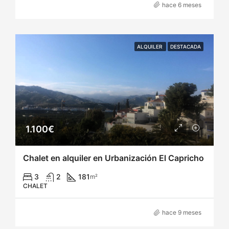
hace 6 meses
ALQUILER
DESTACADA
1.100€
Chalet en alquiler en Urbanización El Capricho
3
2
181
m²
CHALET
hace 9 meses