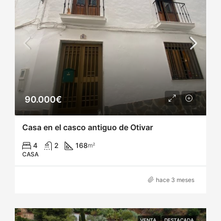
90.000€
Casa en el casco antiguo de Otivar
4
2
168
m²
CASA
hace 3 meses
VENTA
DESTACADA