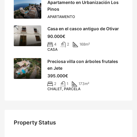
Apartamento en Urbanización Los
Pinos
APARTAMENTO
Casa en el casco antiguo de Otivar
90.000€
4
2
168
m²
CASA
Preciosa villa con árboles frutales
en Jete
395.000€
2
1
173
m²
CHALET, PARCELA
Property Status