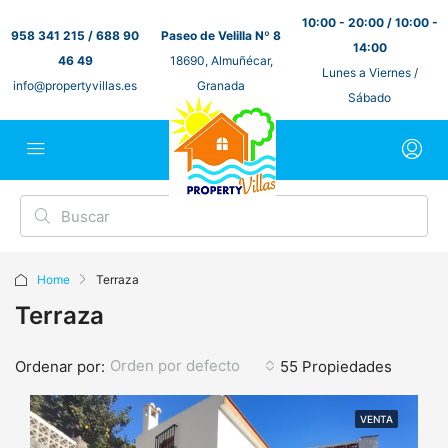
10:00 - 20:00 / 10:00 -
958 341 215 / 688 90
Paseo de Velilla Nº 8
14:00
46 49
18690, Almuñécar,
Lunes a Viernes /
info@propertyvillas.es
Granada
Sábado
Home
Terraza
Terraza
Orden por defecto
Ordenar por:
55 Propiedades
VENTA