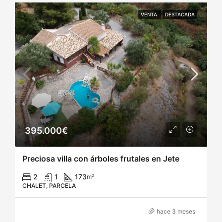
VENTA
DESTACADA
395.000€
Preciosa villa con árboles frutales en Jete
2
1
173
m²
CHALET, PARCELA
hace 3 meses