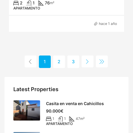
2
1
76
m²
APARTAMENTO
hace 1 año
1
2
3
Latest Properties
Casita en venta en Cahicillos
90.000€
1
1
47
m²
APARTAMENTO