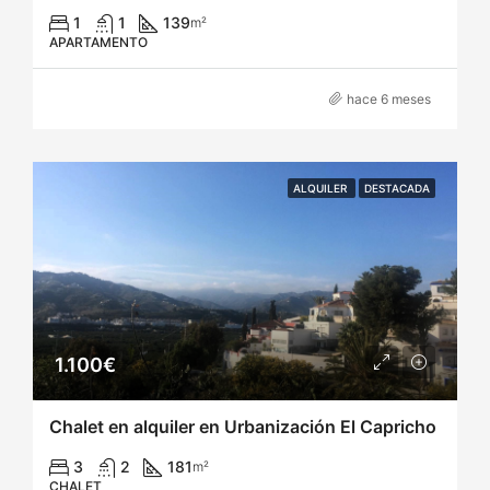
1
1
139
m²
APARTAMENTO
hace 6 meses
ALQUILER
DESTACADA
1.100€
Chalet en alquiler en Urbanización El Capricho
3
2
181
m²
CHALET