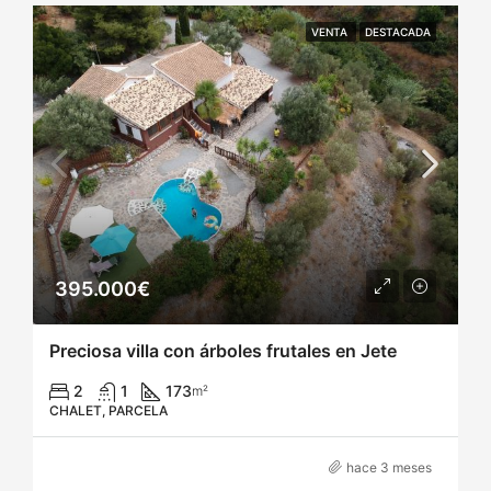
VENTA
DESTACADA
395.000€
Preciosa villa con árboles frutales en Jete
2
1
173
m²
CHALET, PARCELA
hace 3 meses