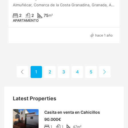
Almuñécar, Comarca de la Costa Granadina, Granada, Andalucía, España
2
2
75
m²
APARTAMENTO
hace 1 año
1
2
3
4
5
Latest Properties
Casita en venta en Cahicillos
90.000€
1
1
47
m²