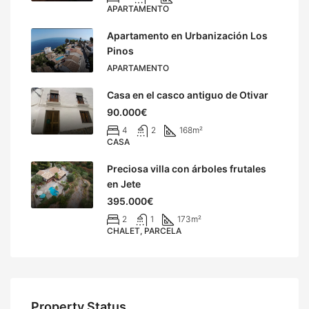
APARTAMENTO
Apartamento en Urbanización Los
Pinos
APARTAMENTO
Casa en el casco antiguo de Otivar
90.000€
4
2
168
m²
CASA
Preciosa villa con árboles frutales
en Jete
395.000€
2
1
173
m²
CHALET, PARCELA
Property Status