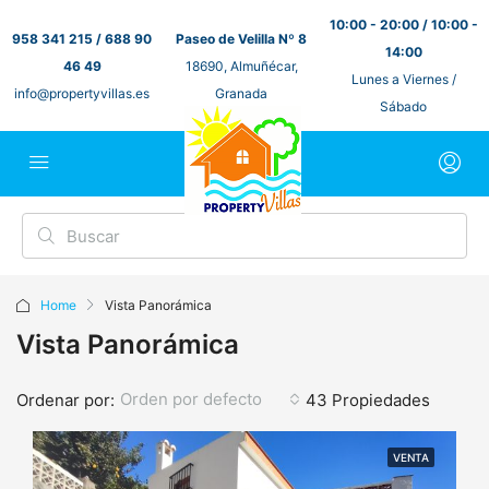
10:00 - 20:00 / 10:00 -
958 341 215 / 688 90
Paseo de Velilla Nº 8
14:00
46 49
18690, Almuñécar,
Lunes a Viernes /
info@propertyvillas.es
Granada
Sábado
Home
Vista Panorámica
Vista Panorámica
Orden por defecto
Ordenar por:
43 Propiedades
VENTA