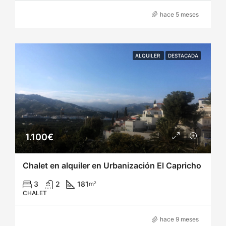
hace 5 meses
ALQUILER
DESTACADA
1.100€
Chalet en alquiler en Urbanización El Capricho
3
2
181
m²
CHALET
hace 9 meses