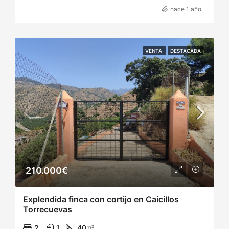
hace 1 año
VENTA
DESTACADA
210.000€
Explendida finca con cortijo en Caicillos
Torrecuevas
2
1
40
m²