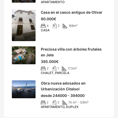
APARTAMENTO
Casa en el casco antiguo de Otivar
90.000€
4
2
168
m²
CASA
Preciosa villa con árboles frutales
en Jete
395.000€
2
1
173
m²
CHALET, PARCELA
Obra nueva adosados en
Urbanización Citalsol
desde 244000 - 394000
2
2
74 m² - 129
m²
APARTAMENTO, DUPLEX