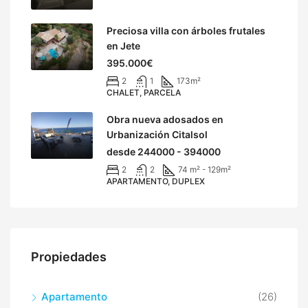
Preciosa villa con árboles frutales
en Jete
395.000€
2
1
173
m²
CHALET, PARCELA
Obra nueva adosados en
Urbanización Citalsol
desde 244000 - 394000
2
2
74 m² - 129
m²
APARTAMENTO, DUPLEX
Propiedades
Apartamento
(26)