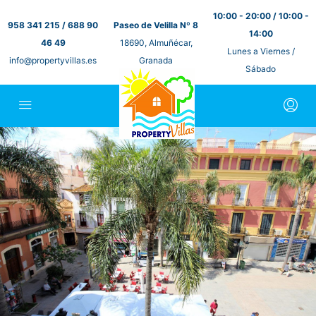
10:00 - 20:00 / 10:00 -
958 341 215 / 688 90
Paseo de Velilla Nº 8
14:00
46 49
18690, Almuñécar,
Lunes a Viernes /
info@propertyvillas.es
Granada
Sábado