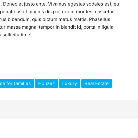
. Donec et justo ante. Vivamus egestas sodales est, eu
enatibus et magnis dis parturient montes, nascetur
 purus bibendum, quis dictum metus mattis. Phasellus
tur massa magna, tempor in blandit id, porta in ligula.
sollicitudin et.
e for families
Houzez
Luxury
Real Estate