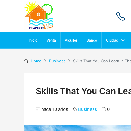
Inicio
Venta
Alquiler
Banco
Ciudad
Home
Business
Skills That You Can Learn In Th
Skills That You Can Le
hace 10 años
Business
0