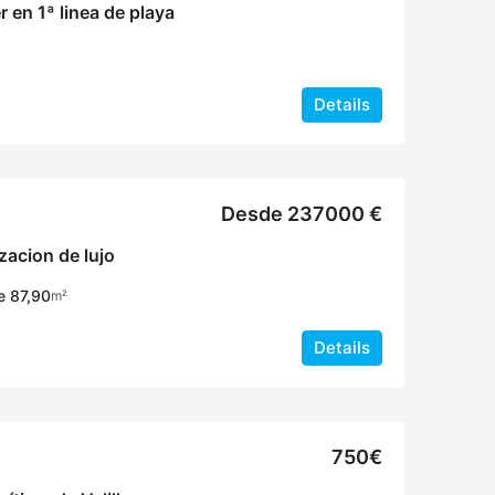
 en 1ª linea de playa
Details
Desde 237000 €
izacion de lujo
e 87,90
m²
Details
750€