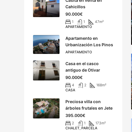
Casita en venta en
Cahicillos
90.000€
1
1
47
m²
APARTAMENTO
Apartamento en
Urbanización Los Pinos
APARTAMENTO
Casa en el casco
antiguo de Otivar
90.000€
4
2
168
m²
CASA
Preciosa villa con
árboles frutales en Jete
395.000€
2
1
173
m²
CHALET, PARCELA