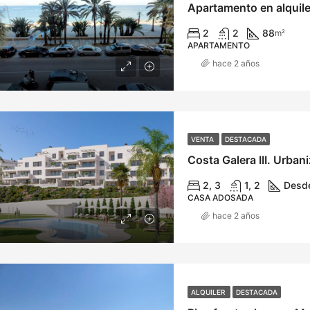
Apartamento en alquiler
2
2
88
m²
APARTAMENTO
hace 2 años
VENTA
DESTACADA
Costa Galera III. Urban
2, 3
1, 2
Desd
CASA ADOSADA
hace 2 años
ALQUILER
DESTACADA