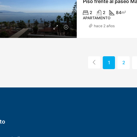
Piso frente al paseo Mar
2
2
84
m²
APARTAMENTO
hace 2 años
1
2
to