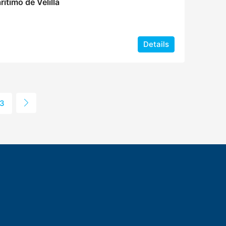
ítimo de Velilla
Details
3