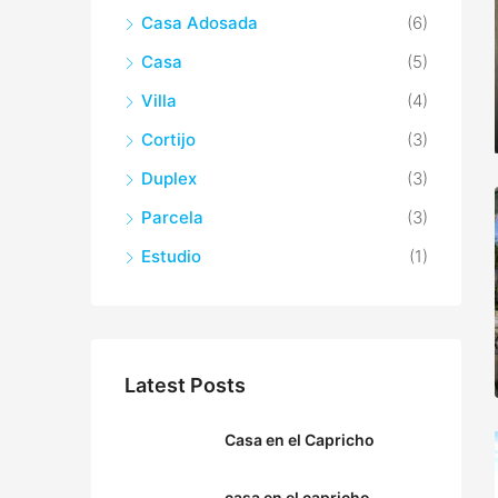
Casa Adosada
(6)
Casa
(5)
Villa
(4)
Cortijo
(3)
Duplex
(3)
Parcela
(3)
Estudio
(1)
Latest Posts
Casa en el Capricho
casa en el capricho