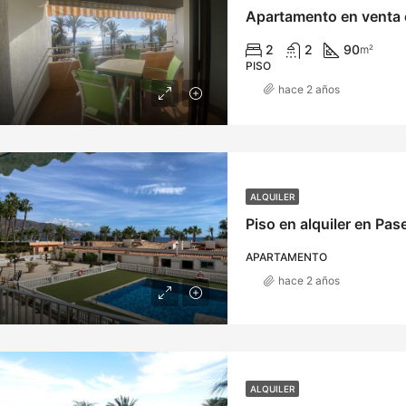
Apartamento en venta e
2
2
90
m²
PISO
hace 2 años
ALQUILER
Piso en alquiler en Pase
APARTAMENTO
hace 2 años
ALQUILER