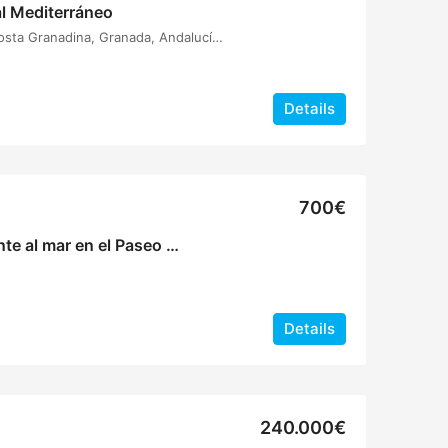
 al Mediterráneo
Almuñécar, Comarca de la Costa Granadina, Granada, Andalucía, España
Details
700€
Elegancia y confort frente al mar en el Paseo de Velilla
Details
240.000€