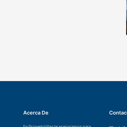
Acerca De
Contac
En PropertyVillas te asesoramos para