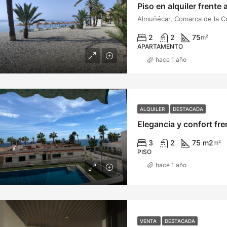
Piso en alquiler frente
2
2
75
m²
APARTAMENTO
hace 1 año
ALQUILER
DESTACADA
3
2
75 m2
m²
PISO
hace 1 año
VENTA
DESTACADA