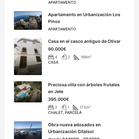
APARTAMENTO
Apartamento en Urbanización Los
Pinos
APARTAMENTO
Casa en el casco antiguo de Otivar
90.000€
4
2
168
m²
CASA
Preciosa villa con árboles frutales
en Jete
395.000€
2
1
173
m²
CHALET, PARCELA
Obra nueva adosados en
Urbanización Citalsol