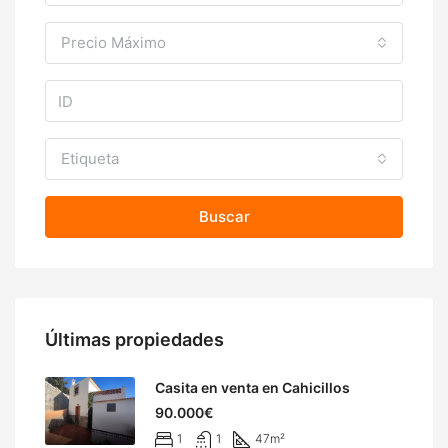
Precio Máximo
Etiqueta
Buscar
Últimas propiedades
Casita en venta en Cahicillos
90.000€
1
1
47
m²