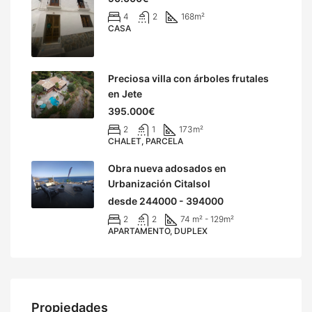
4
2
168
m²
CASA
Preciosa villa con árboles frutales
en Jete
395.000€
2
1
173
m²
CHALET, PARCELA
Obra nueva adosados en
Urbanización Citalsol
desde 244000 - 394000
2
2
74 m² - 129
m²
APARTAMENTO, DUPLEX
Propiedades