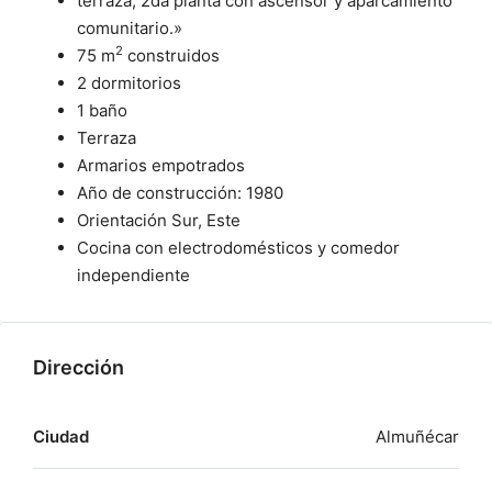
terraza, 2da planta con ascensor y aparcamiento
comunitario.»
2
75 m
construidos
2 dormitorios
1 baño
Terraza
Armarios empotrados
Año de construcción: 1980
Orientación Sur, Este
Cocina con electrodomésticos y comedor
independiente
Dirección
Ciudad
Almuñécar