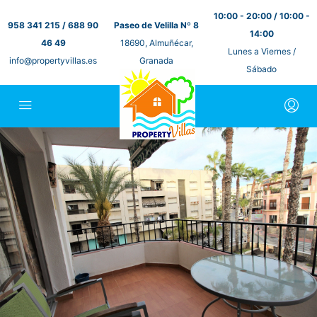
10:00 - 20:00 / 10:00 -
958 341 215 / 688 90
Paseo de Velilla Nº 8
14:00
46 49
18690, Almuñécar,
Lunes a Viernes /
info@propertyvillas.es
Granada
Sábado