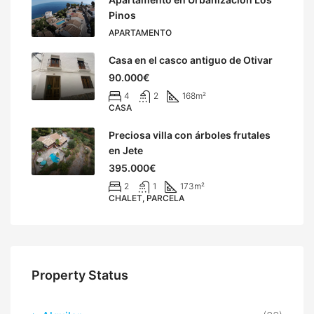
Pinos
APARTAMENTO
Casa en el casco antiguo de Otivar
90.000€
4
2
168
m²
CASA
Preciosa villa con árboles frutales
en Jete
395.000€
2
1
173
m²
CHALET, PARCELA
Property Status