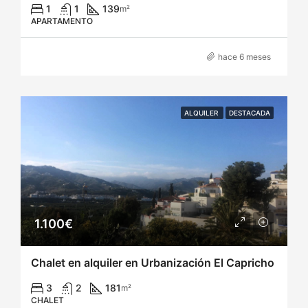
1
1
139
m²
APARTAMENTO
hace 6 meses
ALQUILER
DESTACADA
1.100€
Chalet en alquiler en Urbanización El Capricho
3
2
181
m²
CHALET