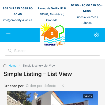
10:00 - 20:00 / 10:00 -
958 341 215 / 688 90
Paseo de Velilla Nº 8
14:00
46 49
18690, Almuñécar,
Lunes a Viernes /
info@propertyvillas.es
Granada
Sábado
Home
Simple Listing – List View
Simple Listing – List View
Orden por defecto
Ordenar por:
VENTA