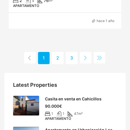
2
1
76
m²
APARTAMENTO
hace 1 año
1
2
3
Latest Properties
Casita en venta en Cahicillos
90.000€
1
1
47
m²
APARTAMENTO
Apartamento en Urbanización Los