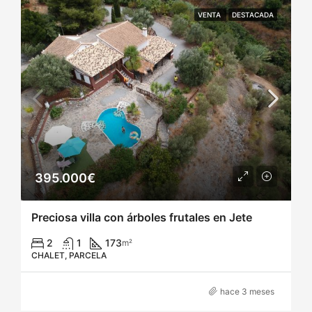
VENTA
DESTACADA
395.000€
Preciosa villa con árboles frutales en Jete
2
1
173
m²
CHALET, PARCELA
hace 3 meses